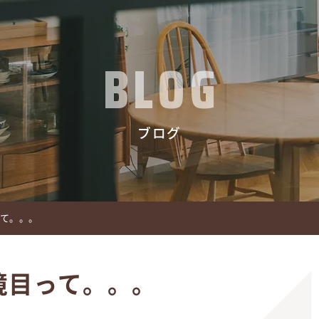
BLOG
ブログ
って。。。
境目って。。。