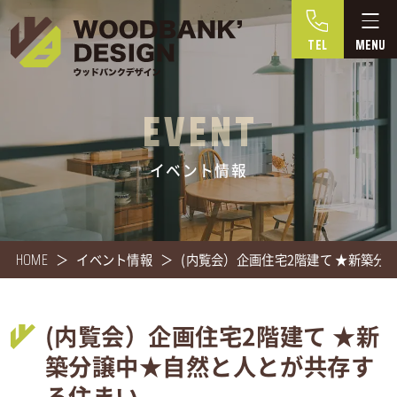
TEL
EVENT
イベント情報
HOME
イベント情報
(内覧会）企画住宅2階建て ★新築
(内覧会）企画住宅2階建て ★新
築分譲中★自然と人とが共存す
る住まい。