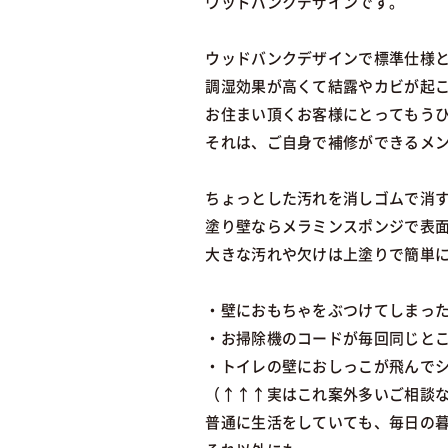
ウッドバンクデザインです。
ウッドバンクデザインで標準仕様
調湿効果が高くて結露やカビが起
お住まい頂くお客様にとってもう
それは、ご自身で補修ができるメ
ちょっとした汚れを消しゴムで消
塗り壁ならメラミンスポンジで表
大きな汚れや欠けは上塗りで簡単
・壁におもちゃをぶつけてしまっ
・お掃除機のコードが毎回同じと
・トイレの壁におしっこが飛んで
（↑↑↑実はこれ案外多いご相談
普通に生活をしていても、毎日の暮