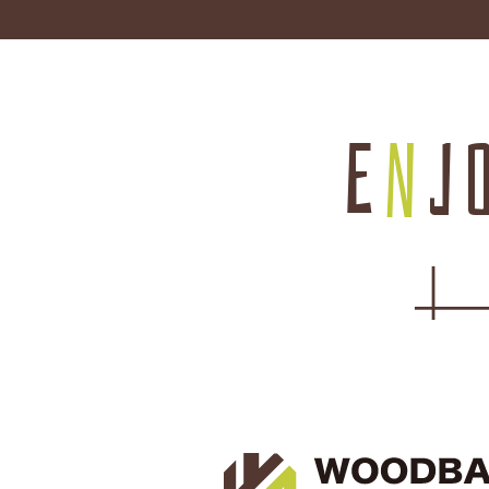
E
n
j