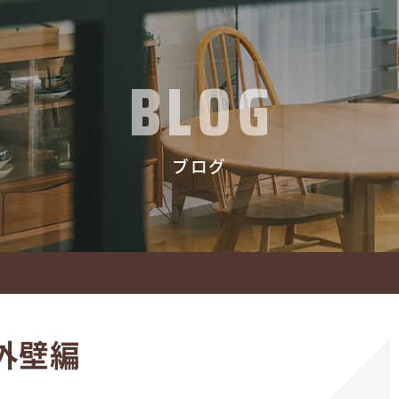
BLOG
ブログ
編
el外壁編