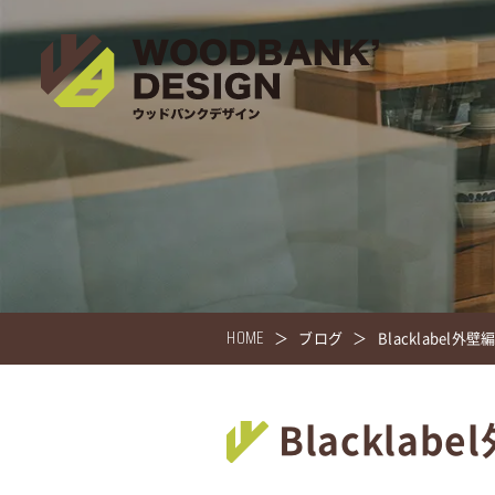
HOME
ブログ
Blacklabel外壁
Blacklab